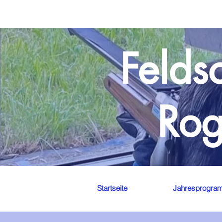
Felds
Rog
Startseite
Jahresprogra