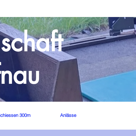
schaft
fnau
chiessen 300m
Anlässe