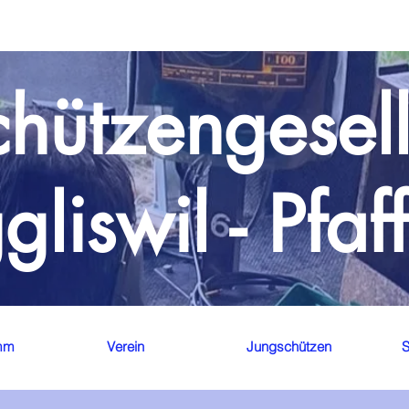
chützengesell
gliswil - Pfaf
mm
Verein
Jungschützen
S